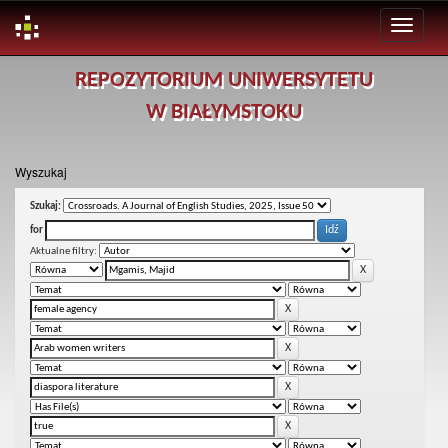
Skip
REPOZYTORIUM UNIWERSYTETU
navigation
W BIAŁYMSTOKU
Wyszukaj
Szukaj:
for
Aktualne filtry: