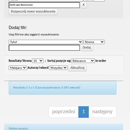
Rozpocznij nowe wyszukiwanie
Dodaj filtr:
Uzyj filtrów aby zagęścić wyszukiwanie.
Rezultaty/Strona
|
Sortuj pozycje wg
In order
Autorzy/rekord
Rezultaty 1-1 z 1 (Czas wyszukiwania: 0.001 sekund).
poprzedni
1
następny
Odsłon pozycji: