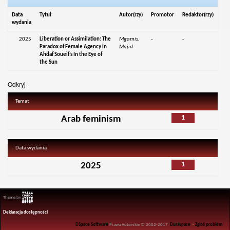
Data
Tytuł
Autor(rzy)
Promotor
Redaktor(rzy)
wydania
2025
Liberation or Assimilation: The
Mgamis,
-
-
Paradox of Female Agency in
Majid
Ahdaf Soueif’s In the Eye of
the Sun
Odkryj
Temat
1
Arab feminism
Data wydania
1
2025
Theme by
Deklaracja dostępności
DSpace Software
Prawa Autorskie © 2002-2017
Duraspace
-
Zgłoś problem