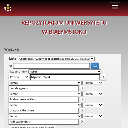
Skip
REPOZYTORIUM UNIWERSYTETU
navigation
W BIAŁYMSTOKU
Wyszukaj
Szukaj:
for
Aktualne filtry: