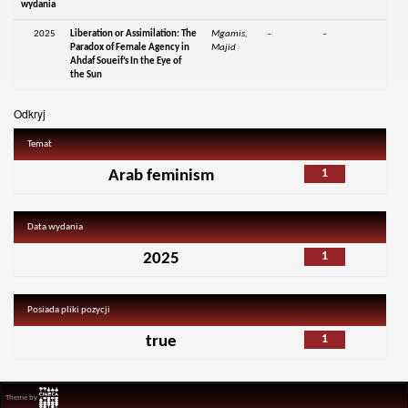
wydania
2025
Liberation or Assimilation: The
Mgamis,
-
-
Paradox of Female Agency in
Majid
Ahdaf Soueif’s In the Eye of
the Sun
Odkryj
Temat
1
Arab feminism
Data wydania
1
2025
Posiada pliki pozycji
1
true
Theme by