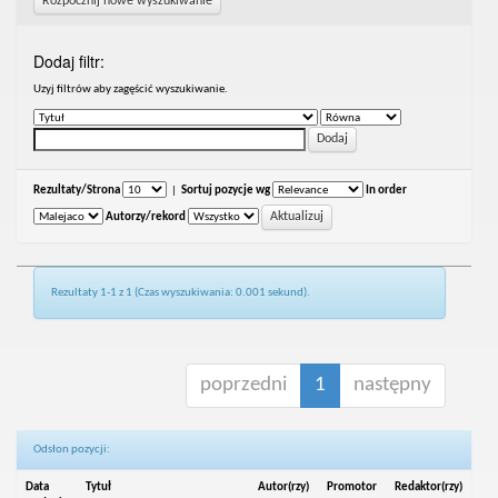
Rozpocznij nowe wyszukiwanie
Dodaj filtr:
Uzyj filtrów aby zagęścić wyszukiwanie.
Rezultaty/Strona
|
Sortuj pozycje wg
In order
Autorzy/rekord
Rezultaty 1-1 z 1 (Czas wyszukiwania: 0.001 sekund).
poprzedni
1
następny
Odsłon pozycji:
Data
Tytuł
Autor(rzy)
Promotor
Redaktor(rzy)