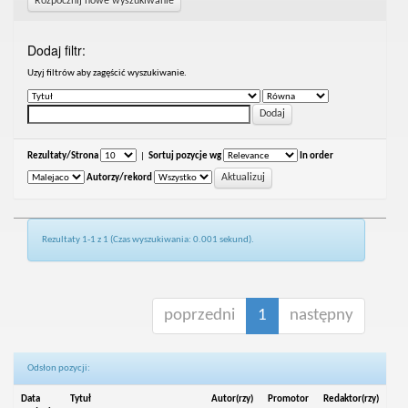
Rozpocznij nowe wyszukiwanie
Dodaj filtr:
Uzyj filtrów aby zagęścić wyszukiwanie.
Rezultaty/Strona
|
Sortuj pozycje wg
In order
Autorzy/rekord
Rezultaty 1-1 z 1 (Czas wyszukiwania: 0.001 sekund).
poprzedni
1
następny
Odsłon pozycji:
Data
Tytuł
Autor(rzy)
Promotor
Redaktor(rzy)