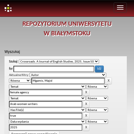
Skip
REPOZYTORIUM UNIWERSYTETU
navigation
W BIAŁYMSTOKU
Wyszukaj
Szukaj:
for
Aktualne filtry: