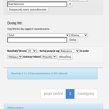
Rozpocznij nowe wyszukiwanie
Dodaj filtr:
Uzyj filtrów aby zagęścić wyszukiwanie.
Rezultaty/Strona
|
Sortuj pozycje wg
In order
Autorzy/rekord
Rezultaty 1-1 z 1 (Czas wyszukiwania: 0.002 sekund).
poprzedni
1
następny
Odsłon pozycji: