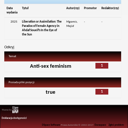
Data
Tytuł
Autor(rzy)
Promotor
Redaktor(rzy)
wydania
2025
Liberation or Assimilation: The
Mgamis,
-
-
Paradox of Female Agency in
Majid
Ahdaf Soueif’s In the Eye of
the Sun
Odkryj
Temat
1
Anti-sex feminism
Posiada pliki pozycji
1
true
Theme by
Deklaracja dostępności
DSpace Software
Prawa Autorskie © 2002-2017
Duraspace
-
Zgłoś problem