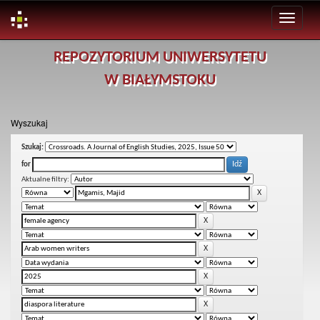
Skip
REPOZYTORIUM UNIWERSYTETU
navigation
W BIAŁYMSTOKU
Wyszukaj
Szukaj:
for
Aktualne filtry: