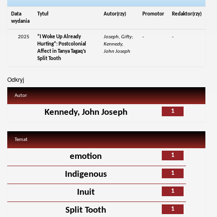
Data
Tytuł
Autor(rzy)
Promotor
Redaktor(rzy)
wydania
2025
“I Woke Up Already
Joseph, Gifty;
-
-
Hurting”: Postcolonial
Kennedy,
Affect in Tanya Tagaq’s
John Joseph
Split Tooth
Odkryj
Autor
1
Kennedy, John Joseph
Temat
1
emotion
1
Indigenous
1
Inuit
1
Split Tooth