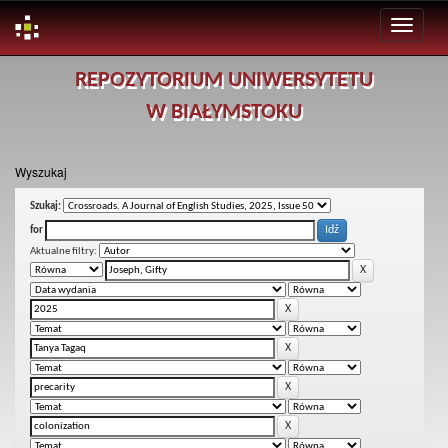
Skip
REPOZYTORIUM UNIWERSYTETU
navigation
W BIAŁYMSTOKU
Wyszukaj
Szukaj:
for
Aktualne filtry: