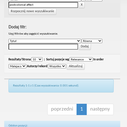
Rozpocznij nowe wyszukiwanie
Dodaj filtr:
Uzyj filtrów aby zagęścić wyszukiwanie.
Rezultaty/Strona
|
Sortuj pozycje wg
In order
Autorzy/rekord
Rezultaty 1-1 z 1 (Czas wyszukiwania: 0.001 sekund).
poprzedni
1
następny
Odsłon pozycji: