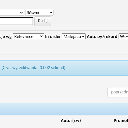
cje wg
In order
Autorzy/rekord
1 (Czas wyszukiwania: 0.002 sekund).
poprzedn
Autor(rzy)
Promo