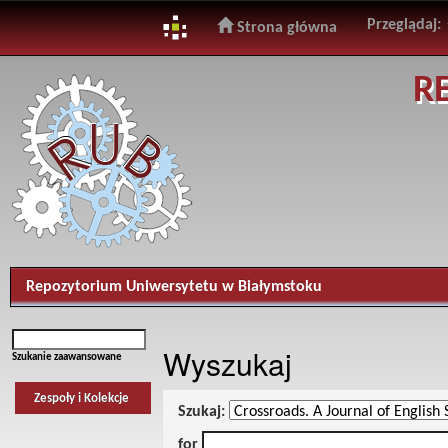
Przeglądaj:
Strona główna
Skip
R
navigation
Repozytorium Uniwersytetu w Białymstoku
Wyszukaj
Szukanie zaawansowane
Zespoły i Kolekcje
Szukaj:
for