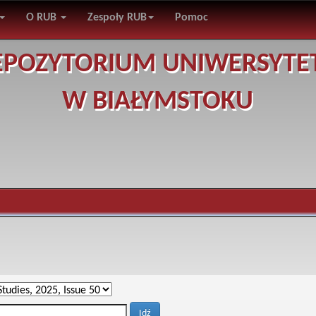
O RUB
Zespoły RUB
Pomoc
EPOZYTORIUM UNIWERSYTE
W BIAŁYMSTOKU