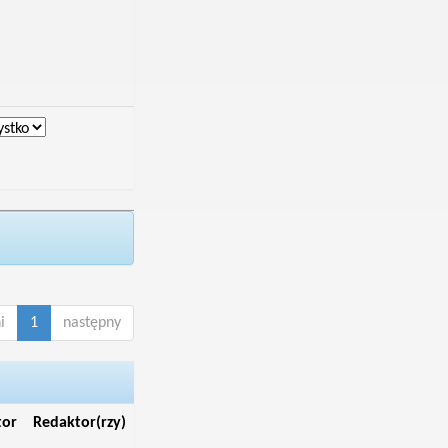
i
1
następny
tor
Redaktor(rzy)