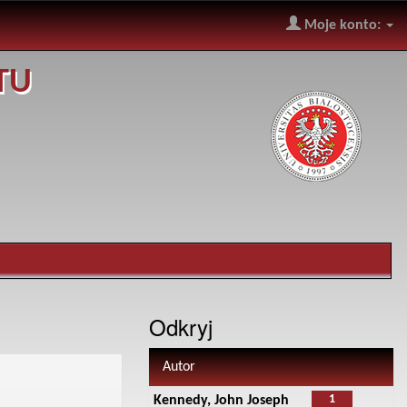
Moje konto:
TU
Odkryj
Autor
1
Kennedy, John Joseph