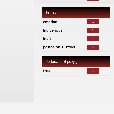
Temat
1
emotion
1
Indigenous
1
Inuit
1
postcolonial affect
Posiada pliki pozycji
1
true