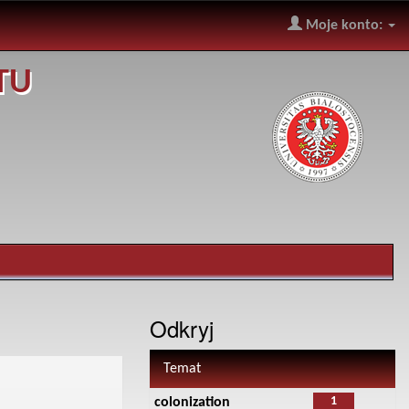
Moje konto:
TU
Odkryj
Temat
1
colonization