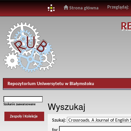
Przeglądaj:
Strona główna
Skip
R
navigation
Repozytorium Uniwersytetu w Białymstoku
Wyszukaj
Szukanie zaawansowane
Zespoły i Kolekcje
Szukaj:
for