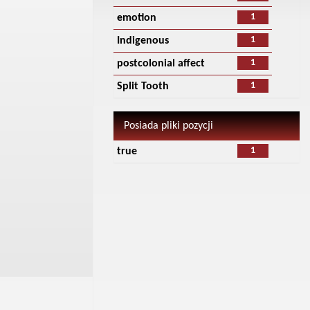
1
emotion
1
Indigenous
1
postcolonial affect
1
Split Tooth
Posiada pliki pozycji
1
true