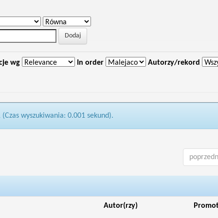
cje wg
In order
Autorzy/rekord
1 (Czas wyszukiwania: 0.001 sekund).
poprzedn
Autor(rzy)
Promo