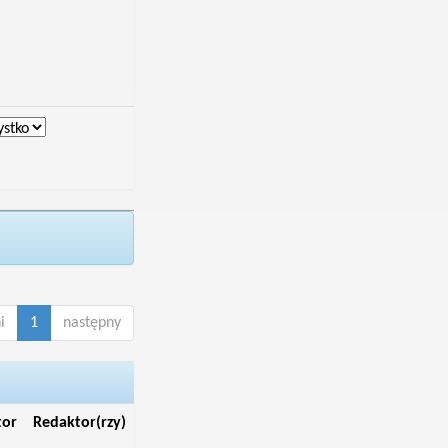
i
1
następny
tor
Redaktor(rzy)