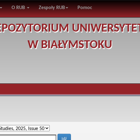
O RUB
Zespoły RUB
Pomoc
EPOZYTORIUM UNIWERSYTE
W BIAŁYMSTOKU