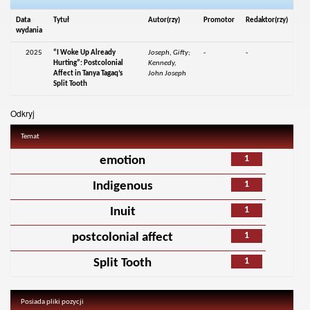
Data
Tytuł
Autor(rzy)
Promotor
Redaktor(rzy)
wydania
2025
“I Woke Up Already
Joseph, Gifty;
-
-
Hurting”: Postcolonial
Kennedy,
Affect in Tanya Tagaq’s
John Joseph
Split Tooth
Odkryj
Temat
1
emotion
1
Indigenous
1
Inuit
1
postcolonial affect
1
Split Tooth
Posiada pliki pozycji