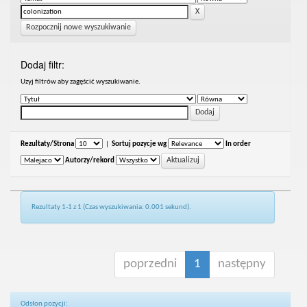
Rozpocznij nowe wyszukiwanie
Dodaj filtr:
Uzyj filtrów aby zagęścić wyszukiwanie.
Rezultaty/Strona
|
Sortuj pozycje wg
In order
Autorzy/rekord
Rezultaty 1-1 z 1 (Czas wyszukiwania: 0.001 sekund).
poprzedni
1
następny
Odsłon pozycji: