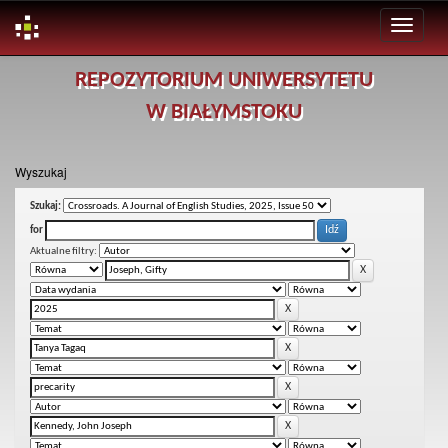
Skip
REPOZYTORIUM UNIWERSYTETU
navigation
W BIAŁYMSTOKU
Wyszukaj
Szukaj:
for
Aktualne filtry: