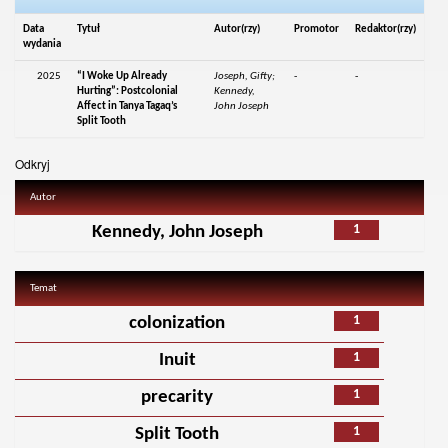
Data
Tytuł
Autor(rzy)
Promotor
Redaktor(rzy)
wydania
2025
“I Woke Up Already
Joseph, Gifty;
-
-
Hurting”: Postcolonial
Kennedy,
Affect in Tanya Tagaq’s
John Joseph
Split Tooth
Odkryj
Autor
1
Kennedy, John Joseph
Temat
1
colonization
1
Inuit
1
precarity
1
Split Tooth