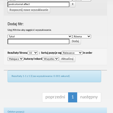
Rozpocznij nowe wyszukiwanie
Dodaj filtr:
Uzyj filtrów aby zagęścić wyszukiwanie.
Rezultaty/Strona
|
Sortuj pozycje wg
In order
Autorzy/rekord
Rezultaty 1-1 z 1 (Czas wyszukiwania: 0.001 sekund).
poprzedni
1
następny
Odsłon pozycji: