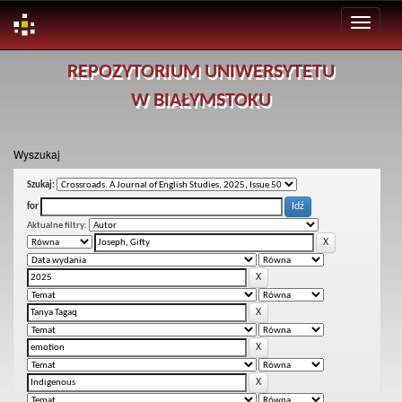
Skip
REPOZYTORIUM UNIWERSYTETU
navigation
W BIAŁYMSTOKU
Wyszukaj
Szukaj:
for
Aktualne filtry: