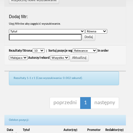
Rozpocznij nowe wyszukiwanie
Dodaj filtr:
Uzyj filtrów aby zagęścić wyszukiwanie.
Rezultaty/Strona
|
Sortuj pozycje wg
In order
Autorzy/rekord
Rezultaty 1-1 z 1 (Czas wyszukiwania: 0.002 sekund).
poprzedni
1
następny
Odsłon pozycji:
Data
Tytuł
Autor(rzy)
Promotor
Redaktor(rzy)