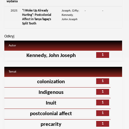
wydania
2025
“I Woke Up Already
Joseph, Gifty;
-
-
Hurting”: Postcolonial
Kennedy,
Affect in Tanya Tagaq’s
John Joseph
Split Tooth
Odkryj
Autor
1
Kennedy, John Joseph
Temat
1
colonization
1
Indigenous
1
Inuit
1
postcolonial affect
1
precarity