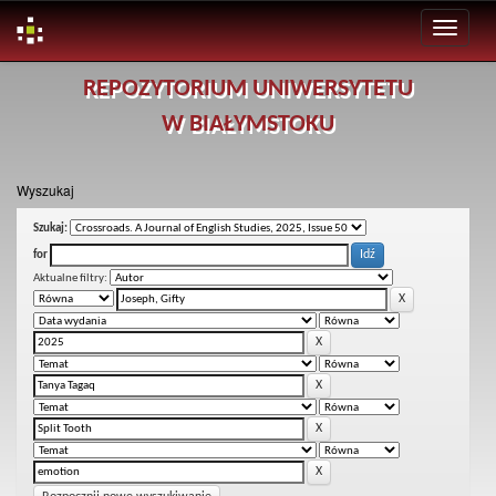
Skip
REPOZYTORIUM UNIWERSYTETU
navigation
W BIAŁYMSTOKU
Wyszukaj
Szukaj:
for
Aktualne filtry: