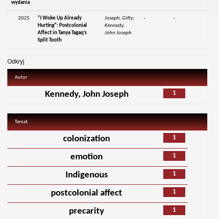
wydania
2025
“I Woke Up Already
Joseph, Gifty;
-
-
Hurting”: Postcolonial
Kennedy,
Affect in Tanya Tagaq’s
John Joseph
Split Tooth
Odkryj
Autor
1
Kennedy, John Joseph
Temat
1
colonization
1
emotion
1
Indigenous
1
postcolonial affect
1
precarity