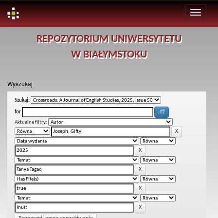
Skip
REPOZYTORIUM UNIWERSYTETU
navigation
W BIAŁYMSTOKU
Wyszukaj
Szukaj:
for
Aktualne filtry: