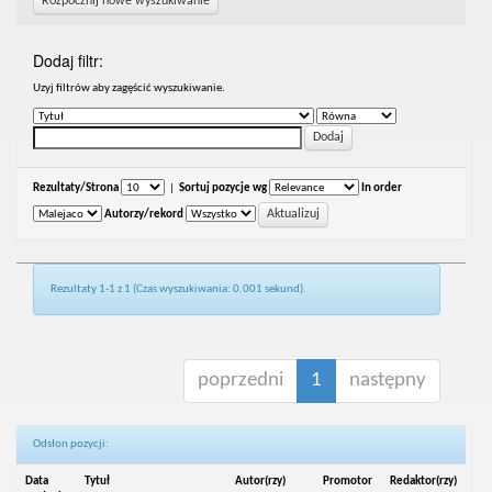
Rozpocznij nowe wyszukiwanie
Dodaj filtr:
Uzyj filtrów aby zagęścić wyszukiwanie.
Rezultaty/Strona
|
Sortuj pozycje wg
In order
Autorzy/rekord
Rezultaty 1-1 z 1 (Czas wyszukiwania: 0.001 sekund).
poprzedni
1
następny
Odsłon pozycji:
Data
Tytuł
Autor(rzy)
Promotor
Redaktor(rzy)