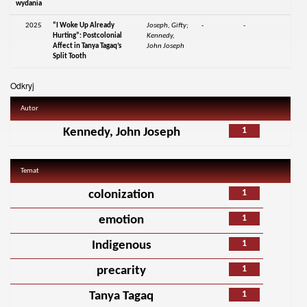
wydania
2025
“I Woke Up Already
Joseph, Gifty;
-
-
Hurting”: Postcolonial
Kennedy,
Affect in Tanya Tagaq’s
John Joseph
Split Tooth
Odkryj
Autor
1
Kennedy, John Joseph
Temat
1
colonization
1
emotion
1
Indigenous
1
precarity
1
Tanya Tagaq