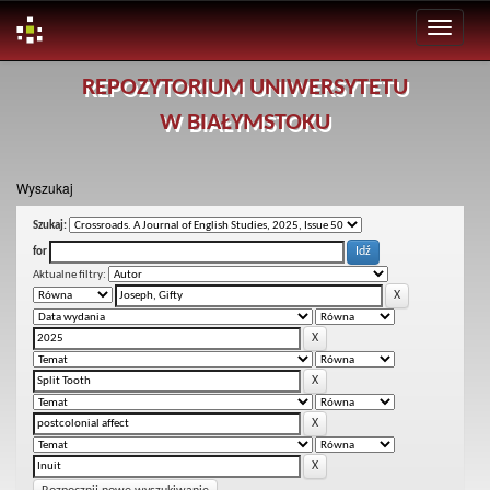
Skip
REPOZYTORIUM UNIWERSYTETU
navigation
W BIAŁYMSTOKU
Wyszukaj
Szukaj:
for
Aktualne filtry: