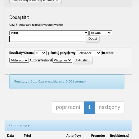
Rozpocznij nowe wyszukiwanie
Dodaj filtr:
Uzyj filtrów aby zagęścić wyszukiwanie.
Rezultaty/Strona
|
Sortuj pozycje wg
In order
Autorzy/rekord
Rezultaty 1-1 z 1 (Czas wyszukiwania: 0.001 sekund).
poprzedni
1
następny
Odsłon pozycji:
Data
Tytuł
Autor(rzy)
Promotor
Redaktor(rzy)