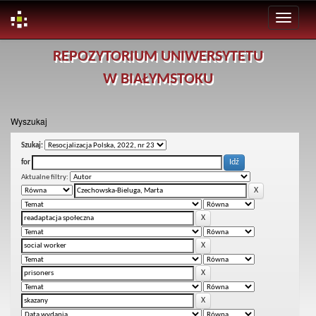
Skip
REPOZYTORIUM UNIWERSYTETU
navigation
W BIAŁYMSTOKU
Wyszukaj
Szukaj:
for
Aktualne filtry: