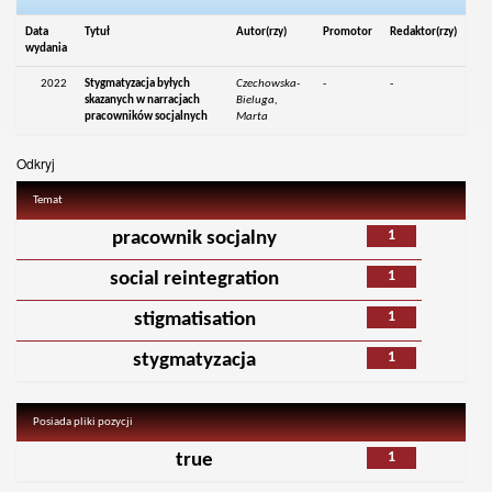
Data
Tytuł
Autor(rzy)
Promotor
Redaktor(rzy)
wydania
2022
Stygmatyzacja byłych
Czechowska-
-
-
skazanych w narracjach
Bieluga,
pracowników socjalnych
Marta
Odkryj
Temat
1
pracownik socjalny
1
social reintegration
1
stigmatisation
1
stygmatyzacja
Posiada pliki pozycji
1
true