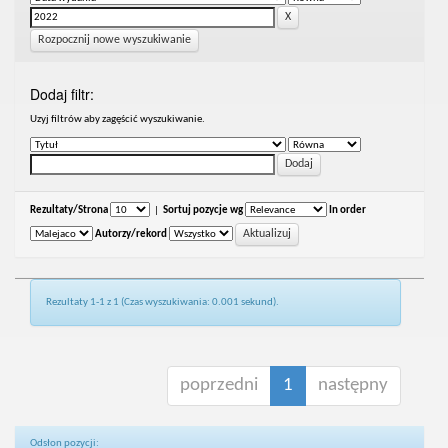
Rozpocznij nowe wyszukiwanie
Dodaj filtr:
Uzyj filtrów aby zagęścić wyszukiwanie.
Rezultaty/Strona
|
Sortuj pozycje wg
In order
Autorzy/rekord
Rezultaty 1-1 z 1 (Czas wyszukiwania: 0.001 sekund).
poprzedni
1
następny
Odsłon pozycji: