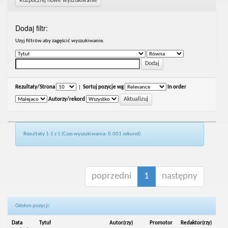
Rozpocznij nowe wyszukiwanie
Dodaj filtr:
Uzyj filtrów aby zagęścić wyszukiwanie.
Rezultaty/Strona
|
Sortuj pozycje wg
In order
Autorzy/rekord
Rezultaty 1-1 z 1 (Czas wyszukiwania: 0.001 sekund).
poprzedni
1
następny
Odsłon pozycji:
Data
Tytuł
Autor(rzy)
Promotor
Redaktor(rzy)