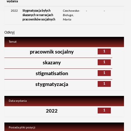
wydania
2022
Stygmatyzacja byłych
Czechowska-
-
-
skazanych w narracjach
Bieluga,
pracowników socjalnych
Marta
Odkryj
Temat
1
pracownik socjalny
1
skazany
1
stigmatisation
1
stygmatyzacja
Data wydania
1
2022
Posiada pliki pozycji