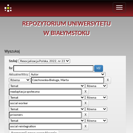
Skip
REPOZYTORIUM UNIWERSYTETU
navigation
W BIAŁYMSTOKU
Wyszukaj
Szukaj:
for
Aktualne filtry: