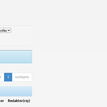
i
1
następny
tor
Redaktor(rzy)