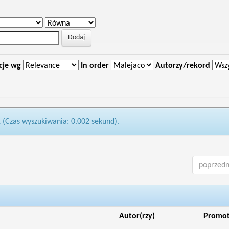
cje wg
In order
Autorzy/rekord
1 (Czas wyszukiwania: 0.002 sekund).
poprzedn
Autor(rzy)
Promo