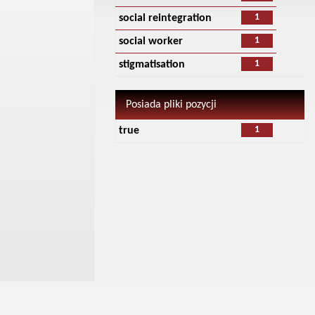
1
social reintegration
1
social worker
1
stigmatisation
Posiada pliki pozycji
1
true