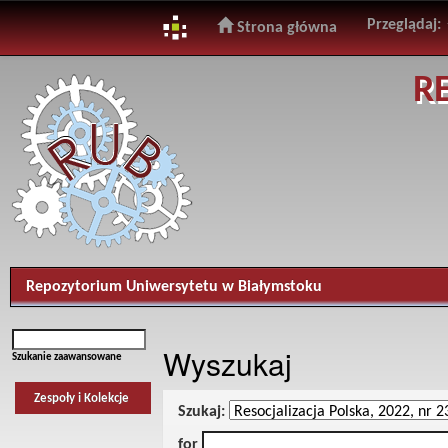
Przeglądaj:
Strona główna
Skip
R
navigation
Repozytorium Uniwersytetu w Białymstoku
Wyszukaj
Szukanie zaawansowane
Zespoły i Kolekcje
Szukaj:
for