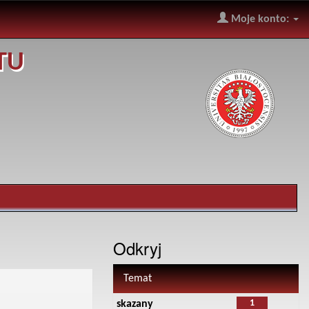
Moje konto:
TU
Odkryj
Temat
1
skazany