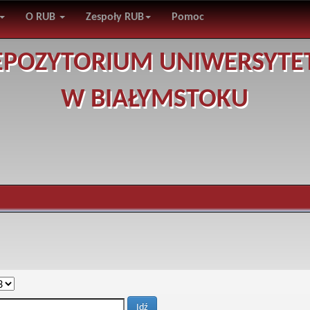
O RUB
Zespoły RUB
Pomoc
EPOZYTORIUM UNIWERSYTE
W BIAŁYMSTOKU