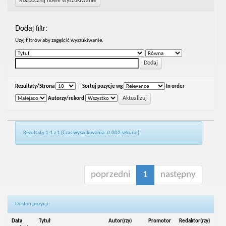
Rozpocznij nowe wyszukiwanie
Dodaj filtr:
Uzyj filtrów aby zagęścić wyszukiwanie.
Rezultaty/Strona
|
Sortuj pozycje wg
In order
Autorzy/rekord
Rezultaty 1-1 z 1 (Czas wyszukiwania: 0.002 sekund).
poprzedni
1
następny
Odsłon pozycji:
Data
Tytuł
Autor(rzy)
Promotor
Redaktor(rzy)