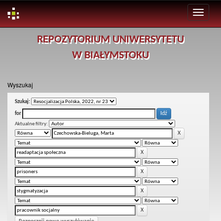
Skip
REPOZYTORIUM UNIWERSYTETU
navigation
W BIAŁYMSTOKU
Wyszukaj
Szukaj:
for
Aktualne filtry: