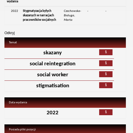
wydania
2022
Stygmatyzacja byłych
Czechowska-
-
-
skazanych w narracjach
Bieluga,
pracowników socjalnych
Marta
Odkryj
Temat
1
skazany
1
social reintegration
1
social worker
1
stigmatisation
Data wydania
1
2022
Posiada pliki pozycji