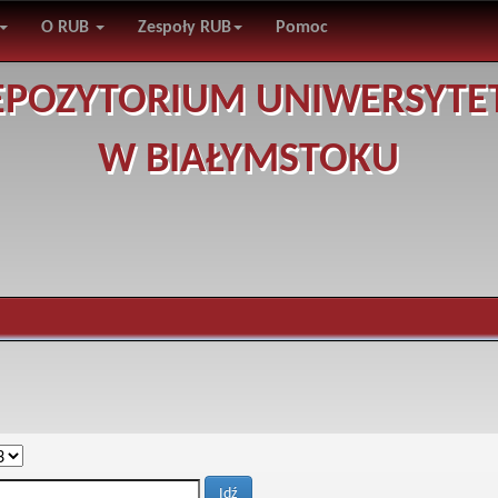
O RUB
Zespoły RUB
Pomoc
EPOZYTORIUM UNIWERSYTE
W BIAŁYMSTOKU