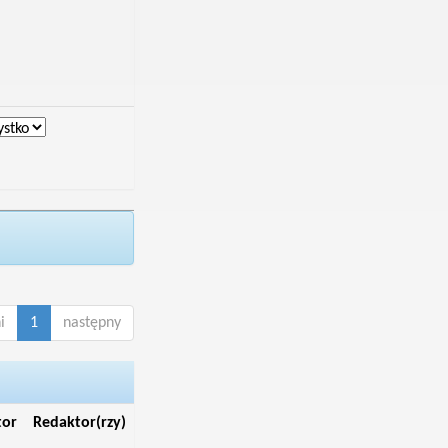
i
1
następny
tor
Redaktor(rzy)