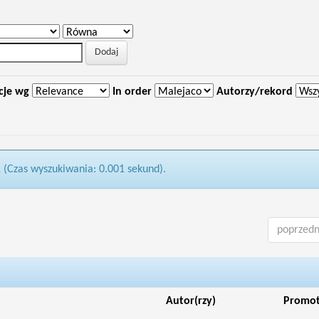
cje wg
In order
Autorzy/rekord
1 (Czas wyszukiwania: 0.001 sekund).
poprzedn
Autor(rzy)
Promo