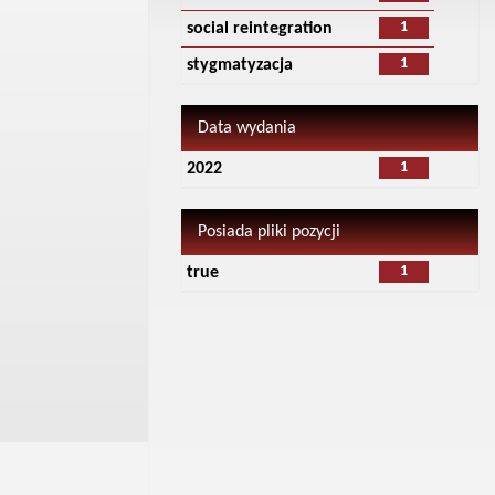
1
social reintegration
1
stygmatyzacja
Data wydania
1
2022
Posiada pliki pozycji
1
true