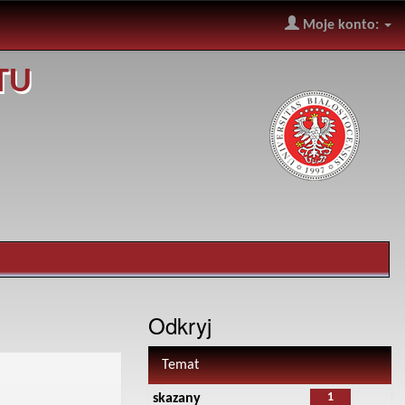
Moje konto:
TU
Odkryj
Temat
1
skazany