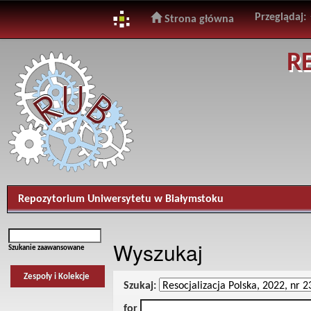
Przeglądaj:
Strona główna
Skip
R
navigation
Repozytorium Uniwersytetu w Białymstoku
Wyszukaj
Szukanie zaawansowane
Zespoły i Kolekcje
Szukaj:
for