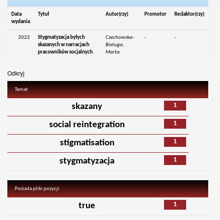
Data
Tytuł
Autor(rzy)
Promotor
Redaktor(rzy)
wydania
2022
Stygmatyzacja byłych
Czechowska-
-
-
skazanych w narracjach
Bieluga,
pracowników socjalnych
Marta
Odkryj
Temat
1
skazany
1
social reintegration
1
stigmatisation
1
stygmatyzacja
Posiada pliki pozycji
1
true