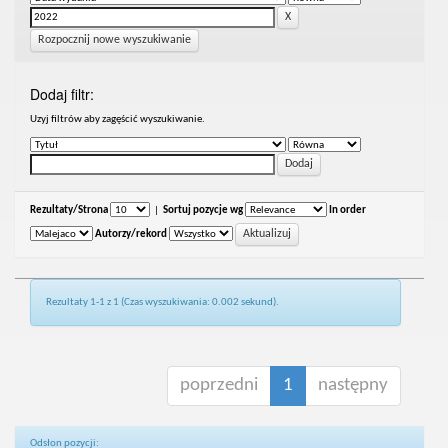
Rozpocznij nowe wyszukiwanie
Dodaj filtr:
Uzyj filtrów aby zagęścić wyszukiwanie.
Rezultaty/Strona
|
Sortuj pozycje wg
In order
Autorzy/rekord
Rezultaty 1-1 z 1 (Czas wyszukiwania: 0.002 sekund).
poprzedni
1
następny
Odsłon pozycji: