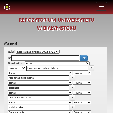
Skip
REPOZYTORIUM UNIWERSYTETU
navigation
W BIAŁYMSTOKU
Wyszukaj
Szukaj:
for
Aktualne filtry: