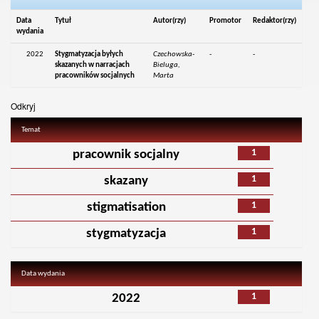
Data
Tytuł
Autor(rzy)
Promotor
Redaktor(rzy)
wydania
2022
Stygmatyzacja byłych
Czechowska-
-
-
skazanych w narracjach
Bieluga,
pracowników socjalnych
Marta
Odkryj
Temat
1
pracownik socjalny
1
skazany
1
stigmatisation
1
stygmatyzacja
Data wydania
1
2022