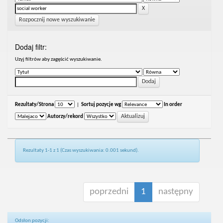
Rozpocznij nowe wyszukiwanie
Dodaj filtr:
Uzyj filtrów aby zagęścić wyszukiwanie.
Rezultaty/Strona
|
Sortuj pozycje wg
In order
Autorzy/rekord
Rezultaty 1-1 z 1 (Czas wyszukiwania: 0.001 sekund).
poprzedni
1
następny
Odsłon pozycji: