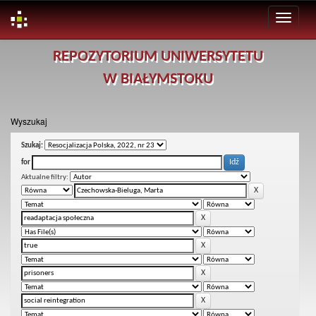
Skip
REPOZYTORIUM UNIWERSYTETU
navigation
W BIAŁYMSTOKU
Wyszukaj
Szukaj:
for
Aktualne filtry: