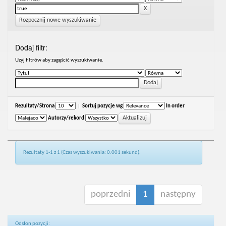
Rozpocznij nowe wyszukiwanie
Dodaj filtr:
Uzyj filtrów aby zagęścić wyszukiwanie.
Rezultaty/Strona
|
Sortuj pozycje wg
In order
Autorzy/rekord
Rezultaty 1-1 z 1 (Czas wyszukiwania: 0.001 sekund).
poprzedni
1
następny
Odsłon pozycji: