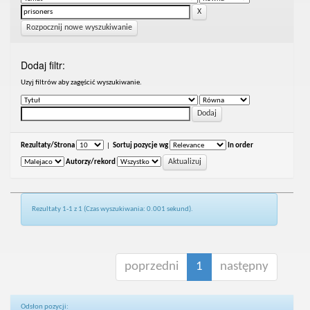
Rozpocznij nowe wyszukiwanie
Dodaj filtr:
Uzyj filtrów aby zagęścić wyszukiwanie.
Rezultaty/Strona
|
Sortuj pozycje wg
In order
Autorzy/rekord
Rezultaty 1-1 z 1 (Czas wyszukiwania: 0.001 sekund).
poprzedni
1
następny
Odsłon pozycji: