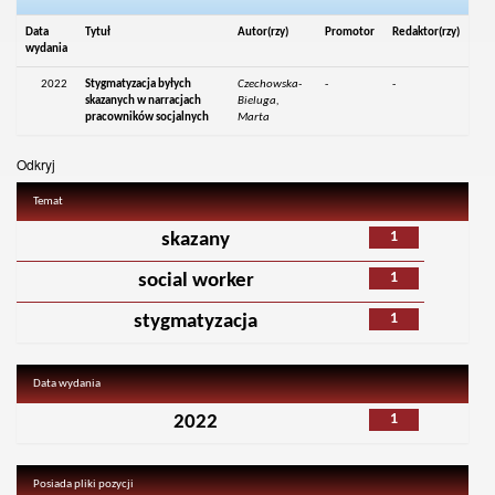
Data
Tytuł
Autor(rzy)
Promotor
Redaktor(rzy)
wydania
2022
Stygmatyzacja byłych
Czechowska-
-
-
skazanych w narracjach
Bieluga,
pracowników socjalnych
Marta
Odkryj
Temat
1
skazany
1
social worker
1
stygmatyzacja
Data wydania
1
2022
Posiada pliki pozycji