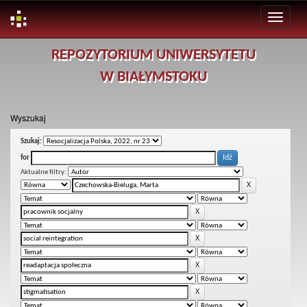
Skip
REPOZYTORIUM UNIWERSYTETU
navigation
W BIAŁYMSTOKU
Wyszukaj
Szukaj:
for
Aktualne filtry: