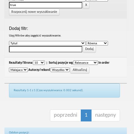
Rozpocznij nowe wyszukiwanie
Dodaj filtr:
Uzyj filtrów aby zagęścić wyszukiwanie.
Rezultaty/Strona
|
Sortuj pozycje wg
In order
Autorzy/rekord
Rezultaty 1-1 z 1 (Czas wyszukiwania: 0.002 sekund).
poprzedni
1
następny
Odsłon pozycji: