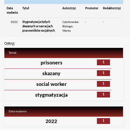
Data
Tytuł
Autor(rzy)
Promotor
Redaktor(rzy)
wydania
2022
Stygmatyzacja byłych
Czechowska-
-
-
skazanych w narracjach
Bieluga,
pracowników socjalnych
Marta
Odkryj
Temat
1
prisoners
1
skazany
1
social worker
1
stygmatyzacja
Data wydania
1
2022