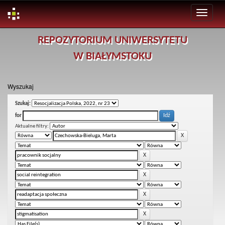
Skip
REPOZYTORIUM UNIWERSYTETU
navigation
W BIAŁYMSTOKU
Wyszukaj
Szukaj:
for
Aktualne filtry: