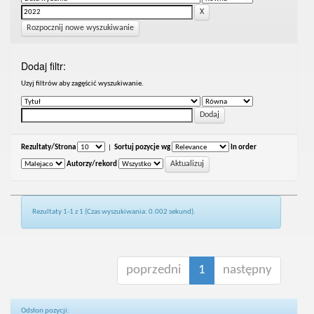
Rozpocznij nowe wyszukiwanie
Dodaj filtr:
Uzyj filtrów aby zagęścić wyszukiwanie.
Rezultaty/Strona
|
Sortuj pozycje wg
In order
Autorzy/rekord
Rezultaty 1-1 z 1 (Czas wyszukiwania: 0.002 sekund).
poprzedni
1
następny
Odsłon pozycji: