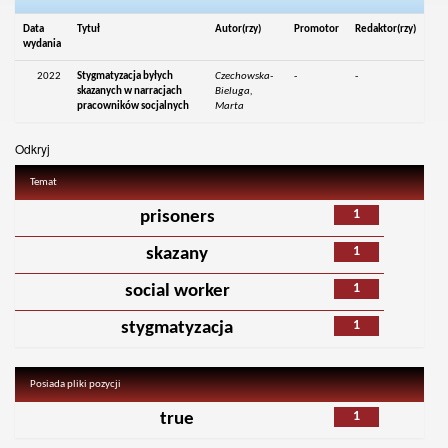
Data
Tytuł
Autor(rzy)
Promotor
Redaktor(rzy)
wydania
2022
Stygmatyzacja byłych
Czechowska-
-
-
skazanych w narracjach
Bieluga,
pracowników socjalnych
Marta
Odkryj
Temat
1
prisoners
1
skazany
1
social worker
1
stygmatyzacja
Posiada pliki pozycji
1
true