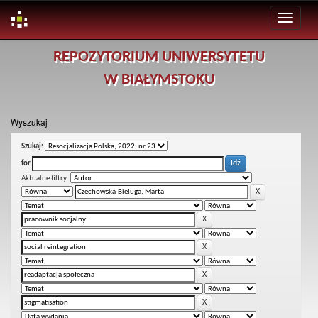
Skip
REPOZYTORIUM UNIWERSYTETU
navigation
W BIAŁYMSTOKU
Wyszukaj
Szukaj:
for
Aktualne filtry: