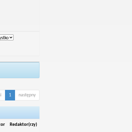
i
1
następny
tor
Redaktor(rzy)