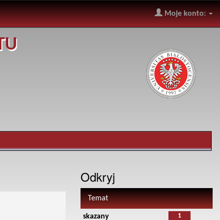
Moje konto:
TU
Odkryj
Temat
1
skazany