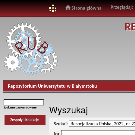
Przeglądaj:
Strona główna
Skip
R
navigation
Repozytorium Uniwersytetu w Białymstoku
Wyszukaj
Szukanie zaawansowane
Zespoły i Kolekcje
Szukaj:
for