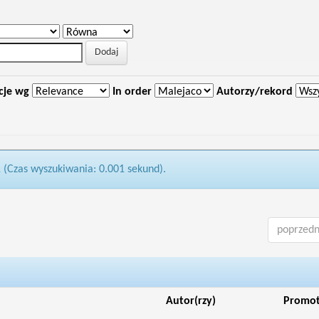
cje wg
In order
Autorzy/rekord
1 (Czas wyszukiwania: 0.001 sekund).
poprzedn
Autor(rzy)
Promo