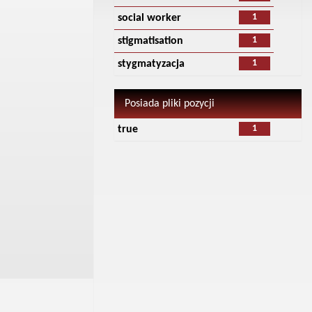
1
social worker
1
stigmatisation
1
stygmatyzacja
Posiada pliki pozycji
1
true