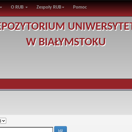
O RUB
Zespoły RUB
Pomoc
EPOZYTORIUM UNIWERSYTE
W BIAŁYMSTOKU