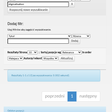
Rozpocznij nowe wyszukiwanie
Dodaj filtr:
Uzyj filtrów aby zagęścić wyszukiwanie.
Rezultaty/Strona
|
Sortuj pozycje wg
In order
Autorzy/rekord
Rezultaty 1-1 z 1 (Czas wyszukiwania: 0.002 sekund).
poprzedni
1
następny
Odsłon pozycji: