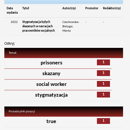
Data
Tytuł
Autor(rzy)
Promotor
Redaktor(rzy)
wydania
2022
Stygmatyzacja byłych
Czechowska-
-
-
skazanych w narracjach
Bieluga,
pracowników socjalnych
Marta
Odkryj
Temat
1
prisoners
1
skazany
1
social worker
1
stygmatyzacja
Posiada pliki pozycji
1
true