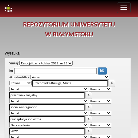
Skip
REPOZYTORIUM UNIWERSYTETU
navigation
W BIAŁYMSTOKU
Wyszukaj
Szukaj:
for
Aktualne filtry: