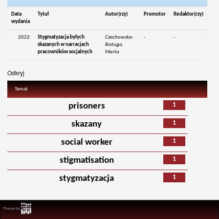
Data
Tytuł
Autor(rzy)
Promotor
Redaktor(rzy)
wydania
2022
Stygmatyzacja byłych
Czechowska-
-
-
skazanych w narracjach
Bieluga,
pracowników socjalnych
Marta
Odkryj
Temat
1
prisoners
1
skazany
1
social worker
1
stigmatisation
1
stygmatyzacja
Theme by