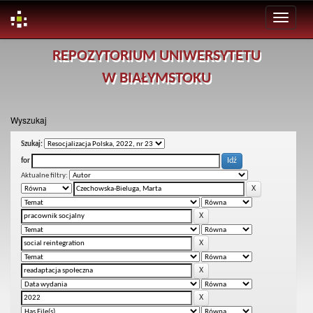
Skip
REPOZYTORIUM UNIWERSYTETU
navigation
W BIAŁYMSTOKU
Wyszukaj
Szukaj:
for
Aktualne filtry: