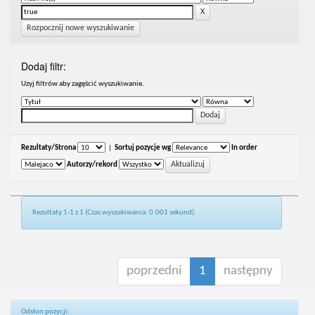
Rozpocznij nowe wyszukiwanie
Dodaj filtr:
Uzyj filtrów aby zagęścić wyszukiwanie.
Rezultaty/Strona
|
Sortuj pozycje wg
In order
Autorzy/rekord
Rezultaty 1-1 z 1 (Czas wyszukiwania: 0.001 sekund).
poprzedni
1
następny
Odsłon pozycji: