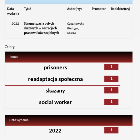
Data
Tytuł
Autor(rzy)
Promotor
Redaktor(rzy)
wydania
2022
Stygmatyzacja byłych
Czechowska-
-
-
skazanych w narracjach
Bieluga,
pracowników socjalnych
Marta
Odkryj
Temat
1
prisoners
1
readaptacja społeczna
1
skazany
1
social worker
Data wydania
1
2022