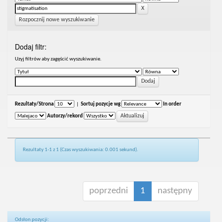
Rozpocznij nowe wyszukiwanie
Dodaj filtr:
Uzyj filtrów aby zagęścić wyszukiwanie.
Rezultaty/Strona
|
Sortuj pozycje wg
In order
Autorzy/rekord
Rezultaty 1-1 z 1 (Czas wyszukiwania: 0.001 sekund).
poprzedni
1
następny
Odsłon pozycji: