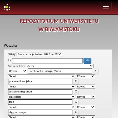
Skip
REPOZYTORIUM UNIWERSYTETU
navigation
W BIAŁYMSTOKU
Wyszukaj
Szukaj:
for
Aktualne filtry: