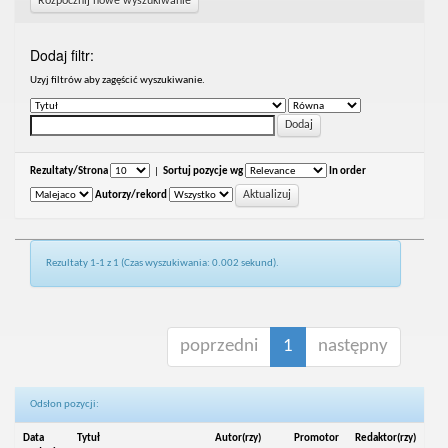
Rozpocznij nowe wyszukiwanie
Dodaj filtr:
Uzyj filtrów aby zagęścić wyszukiwanie.
Rezultaty/Strona
|
Sortuj pozycje wg
In order
Autorzy/rekord
Rezultaty 1-1 z 1 (Czas wyszukiwania: 0.002 sekund).
poprzedni
1
następny
Odsłon pozycji:
Data
Tytuł
Autor(rzy)
Promotor
Redaktor(rzy)