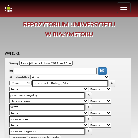
Skip
REPOZYTORIUM UNIWERSYTETU
navigation
W BIAŁYMSTOKU
Wyszukaj
Szukaj:
for
Aktualne filtry: