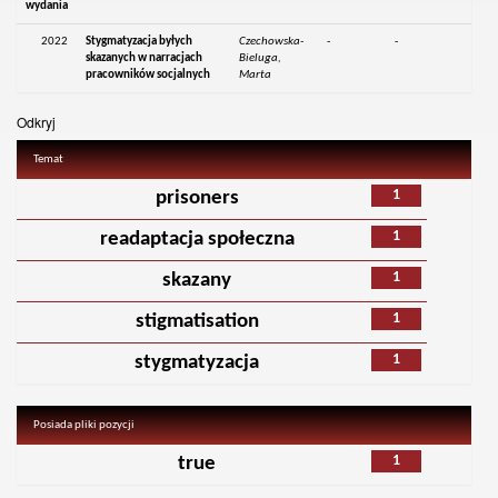
wydania
2022
Stygmatyzacja byłych
Czechowska-
-
-
skazanych w narracjach
Bieluga,
pracowników socjalnych
Marta
Odkryj
Temat
1
prisoners
1
readaptacja społeczna
1
skazany
1
stigmatisation
1
stygmatyzacja
Posiada pliki pozycji
1
true