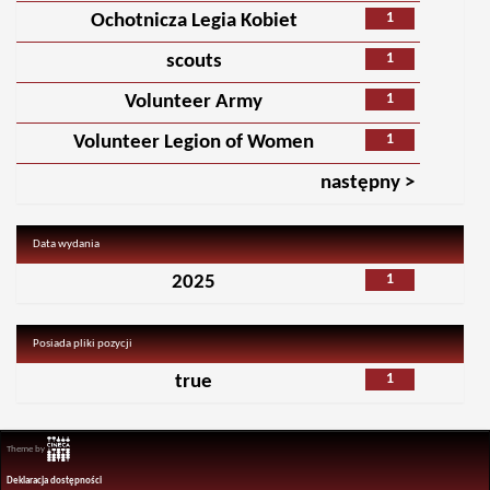
1
Ochotnicza Legia Kobiet
1
scouts
1
Volunteer Army
1
Volunteer Legion of Women
następny >
Data wydania
1
2025
Posiada pliki pozycji
1
true
Theme by
Deklaracja dostępności