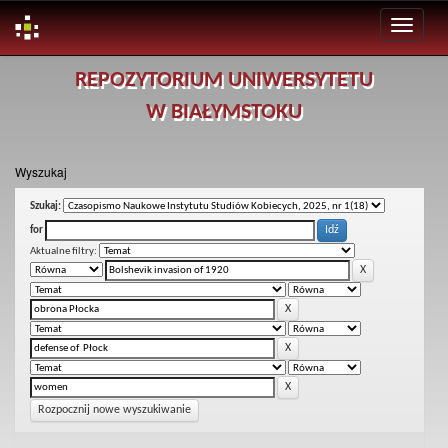
Skip
REPOZYTORIUM UNIWERSYTETU
navigation
W BIAŁYMSTOKU
Wyszukaj
Szukaj:
for
Aktualne filtry:
Rozpocznij nowe wyszukiwanie