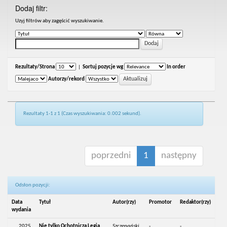
Dodaj filtr:
Uzyj filtrów aby zagęścić wyszukiwanie.
Rezultaty/Strona
|
Sortuj pozycje wg
In order
Autorzy/rekord
Rezultaty 1-1 z 1 (Czas wyszukiwania: 0.002 sekund).
poprzedni
1
następny
Odsłon pozycji:
Data
Tytuł
Autor(rzy)
Promotor
Redaktor(rzy)
wydania
2025
Nie tylko Ochotnicza Legia
Szczepański,
-
-