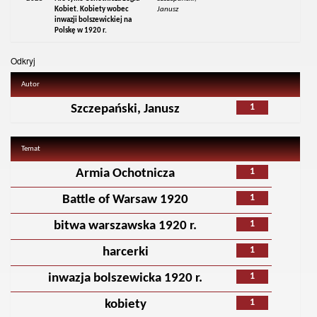
Kobiet. Kobiety wobec
Janusz
inwazji bolszewickiej na
Polskę w 1920 r.
Odkryj
Autor
1
Szczepański, Janusz
Temat
1
Armia Ochotnicza
1
Battle of Warsaw 1920
1
bitwa warszawska 1920 r.
1
harcerki
1
inwazja bolszewicka 1920 r.
1
kobiety