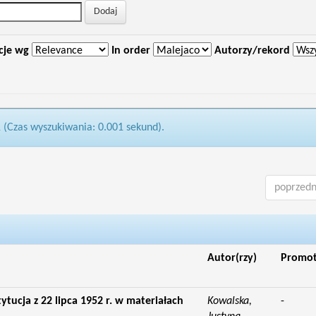
cje wg
In order
Autorzy/rekord
1 (Czas wyszukiwania: 0.001 sekund).
poprzedn
Autor(rzy)
Promo
ytucja z 22 lipca 1952 r. w materiałach
Kowalska,
-