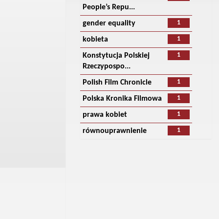
People’s Repu...
1
gender equality
1
kobieta
1
Konstytucja Polskiej
Rzeczypospo...
1
Polish Film Chronicle
1
Polska Kronika Filmowa
1
prawa kobiet
1
równouprawnienie