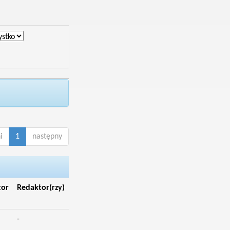
i
1
następny
tor
Redaktor(rzy)
-