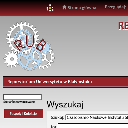
Przeglądaj:
Strona główna
Skip
R
navigation
Repozytorium Uniwersytetu w Białymstoku
Wyszukaj
Szukanie zaawansowane
Zespoły i Kolekcje
Szukaj:
for