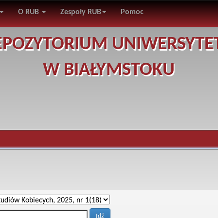
O RUB
Zespoły RUB
Pomoc
EPOZYTORIUM UNIWERSYTE
W BIAŁYMSTOKU