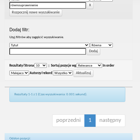
Rozpocznij nowe wyszukiwanie
Dodaj filtr:
Uzyj filtrów aby zagęścić wyszukiwanie.
Rezultaty/Strona
|
Sortuj pozycje wg
In order
Autorzy/rekord
Rezultaty 1-1 z 1 (Czas wyszukiwania: 0.001 sekund).
poprzedni
1
następny
Odsłon pozycji: