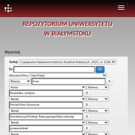
Skip
REPOZYTORIUM UNIWERSYTETU
navigation
W BIAŁYMSTOKU
Wyszukaj
Szukaj:
for
Aktualne filtry: