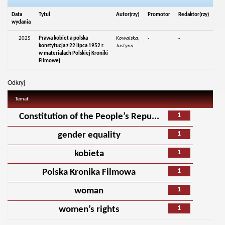
Data
Tytuł
Autor(rzy)
Promotor
Redaktor(rzy)
wydania
2025
Prawa kobiet a polska
Kowalska,
-
-
konstytucja z 22 lipca 1952 r.
Justyna
w materiałach Polskiej Kroniki
Filmowej
Odkryj
Temat
1
Constitution of the People’s Repu...
1
gender equality
1
kobieta
1
Polska Kronika Filmowa
1
woman
1
women’s rights