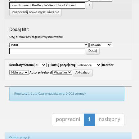
Rozpocznij nowe wyszukiwanie
Dodaj filtr:
Uzyj filtrów aby zagęścić wyszukiwanie.
Rezultaty/Strona
|
Sortuj pozycje wg
In order
Autorzy/rekord
Rezultaty 1-1 z 1 (Czas wyszukiwania: 0.002 sekund).
poprzedni
1
następny
Odsłon pozycji: