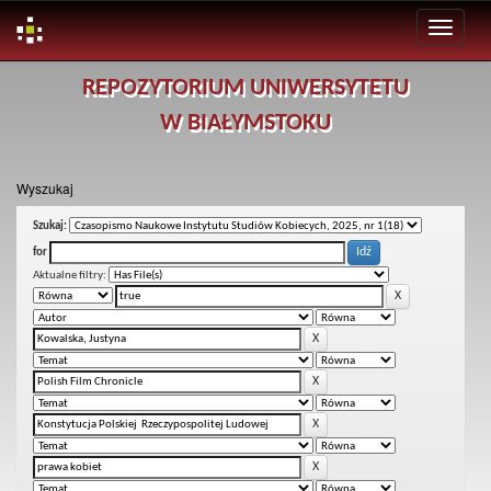
Skip
REPOZYTORIUM UNIWERSYTETU
navigation
W BIAŁYMSTOKU
Wyszukaj
Szukaj:
for
Aktualne filtry: