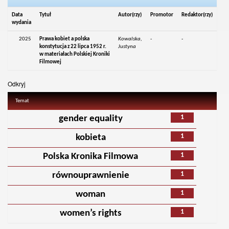
Data
Tytuł
Autor(rzy)
Promotor
Redaktor(rzy)
wydania
2025
Prawa kobiet a polska
Kowalska,
-
-
konstytucja z 22 lipca 1952 r.
Justyna
w materiałach Polskiej Kroniki
Filmowej
Odkryj
Temat
1
gender equality
1
kobieta
1
Polska Kronika Filmowa
1
równouprawnienie
1
woman
1
women’s rights