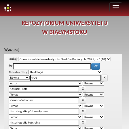
Skip
REPOZYTORIUM UNIWERSYTETU
navigation
W BIAŁYMSTOKU
Wyszukaj
Szukaj:
for
Aktualne filtry: