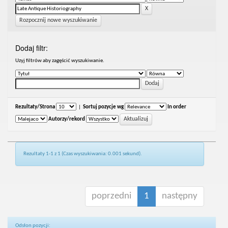
Rozpocznij nowe wyszukiwanie
Dodaj filtr:
Uzyj filtrów aby zagęścić wyszukiwanie.
Rezultaty/Strona
|
Sortuj pozycje wg
In order
Autorzy/rekord
Rezultaty 1-1 z 1 (Czas wyszukiwania: 0.001 sekund).
poprzedni
1
następny
Odsłon pozycji: