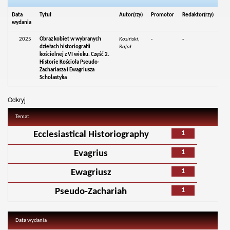
Data
Tytuł
Autor(rzy)
Promotor
Redaktor(rzy)
wydania
2025
Obraz kobiet w wybranych
Kosiński,
-
-
dziełach historiografii
Rafał
kościelnej z VI wieku. Część 2.
Historie Kościoła Pseudo-
Zachariasza i Ewagriusza
Scholastyka
Odkryj
Temat
1
Ecclesiastical Historiography
1
Evagrius
1
Ewagriusz
1
Pseudo-Zachariah
Data wydania