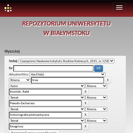
Skip
REPOZYTORIUM UNIWERSYTETU
navigation
W BIAŁYMSTOKU
Wyszukaj
Szukaj:
for
Aktualne filtry: