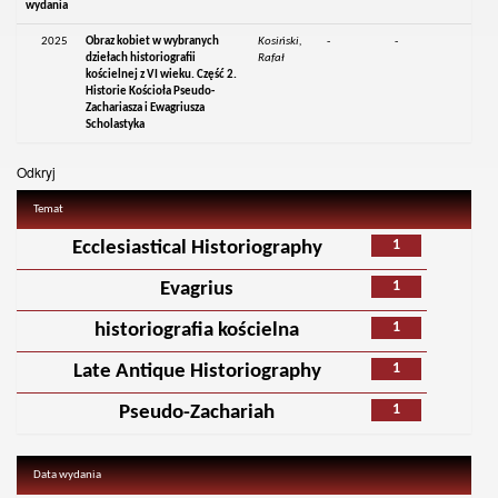
wydania
2025
Obraz kobiet w wybranych
Kosiński,
-
-
dziełach historiografii
Rafał
kościelnej z VI wieku. Część 2.
Historie Kościoła Pseudo-
Zachariasza i Ewagriusza
Scholastyka
Odkryj
Temat
1
Ecclesiastical Historiography
1
Evagrius
1
historiografia kościelna
1
Late Antique Historiography
1
Pseudo-Zachariah
Data wydania