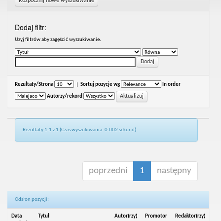
Rozpocznij nowe wyszukiwanie
Dodaj filtr:
Uzyj filtrów aby zagęścić wyszukiwanie.
Rezultaty/Strona
|
Sortuj pozycje wg
In order
Autorzy/rekord
Rezultaty 1-1 z 1 (Czas wyszukiwania: 0.002 sekund).
poprzedni
1
następny
Odsłon pozycji:
Data
Tytuł
Autor(rzy)
Promotor
Redaktor(rzy)