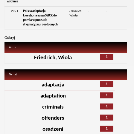
wydania
2021
Polska adaptacja
Friedrich,
-
-
kwestionariusza SSICR do
Wiola
pomiaru poczucia
stygmatyzacji osadzonych
Odkryj
Autor
1
Friedrich, Wiola
Temat
1
adaptacja
1
adaptation
1
criminals
1
offenders
1
osadzeni