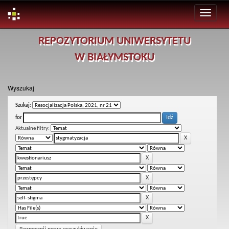
Skip
REPOZYTORIUM UNIWERSYTETU
navigation
W BIAŁYMSTOKU
Wyszukaj
Szukaj:
for
Aktualne filtry: