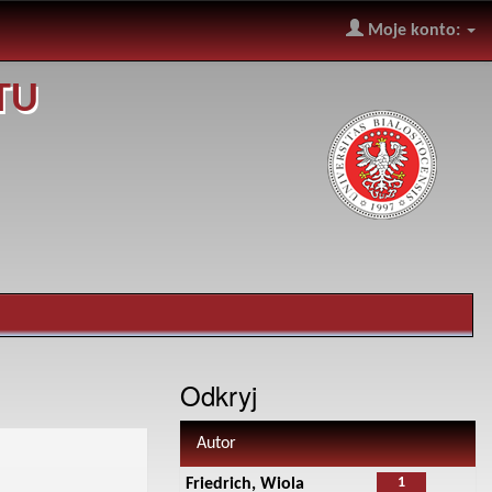
Moje konto:
TU
Odkryj
Autor
1
Friedrich, Wiola