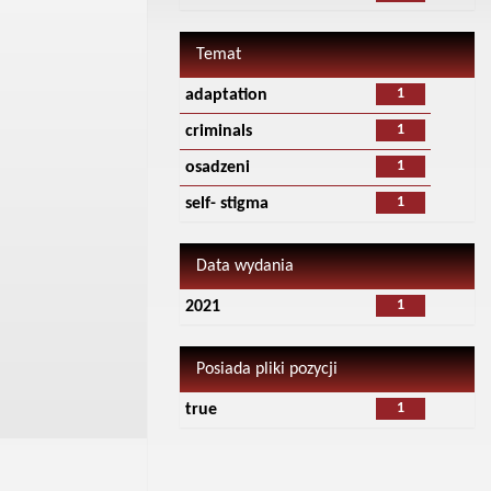
Temat
1
adaptation
1
criminals
1
osadzeni
1
self- stigma
Data wydania
1
2021
Posiada pliki pozycji
1
true