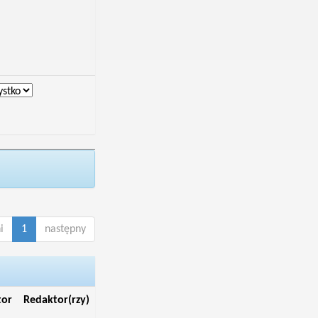
i
1
następny
tor
Redaktor(rzy)