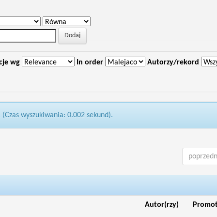
cje wg
In order
Autorzy/rekord
1 (Czas wyszukiwania: 0.002 sekund).
poprzedn
Autor(rzy)
Promo