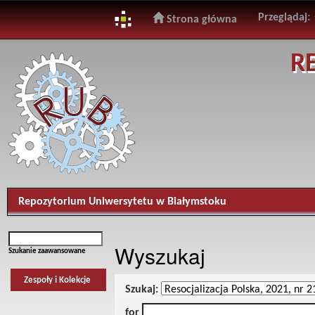
Przeglądaj:
Strona główna
Skip
R
navigation
Repozytorium Uniwersytetu w Białymstoku
Wyszukaj
Szukanie zaawansowane
Zespoły i Kolekcje
Szukaj:
for