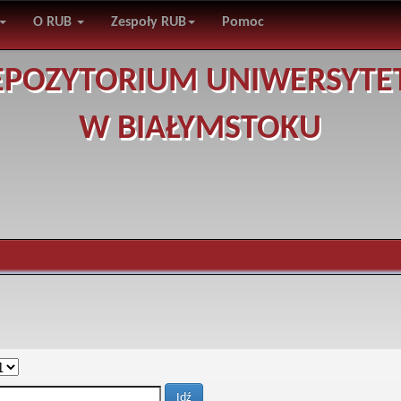
O RUB
Zespoły RUB
Pomoc
EPOZYTORIUM UNIWERSYTE
W BIAŁYMSTOKU