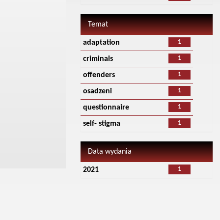
Temat
1
adaptation
1
criminals
1
offenders
1
osadzeni
1
questionnaire
1
self- stigma
Data wydania
1
2021