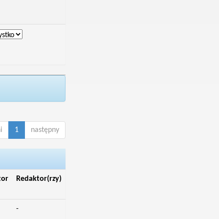
i
1
następny
tor
Redaktor(rzy)
-