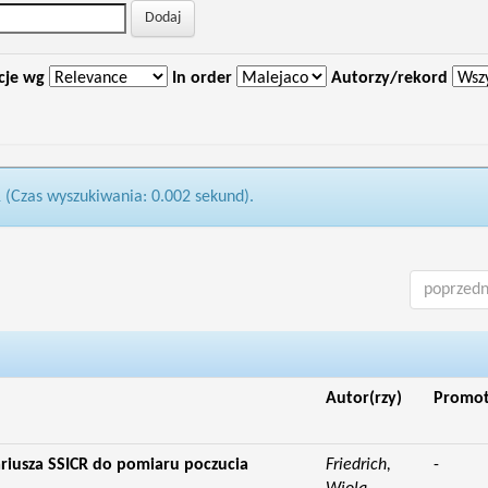
cje wg
In order
Autorzy/rekord
1 (Czas wyszukiwania: 0.002 sekund).
poprzedn
Autor(rzy)
Promo
riusza SSICR do pomiaru poczucia
Friedrich,
-