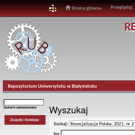
Przeglądaj:
Strona główna
Skip
R
navigation
Repozytorium Uniwersytetu w Białymstoku
Wyszukaj
Szukanie zaawansowane
Zespoły i Kolekcje
Szukaj:
for