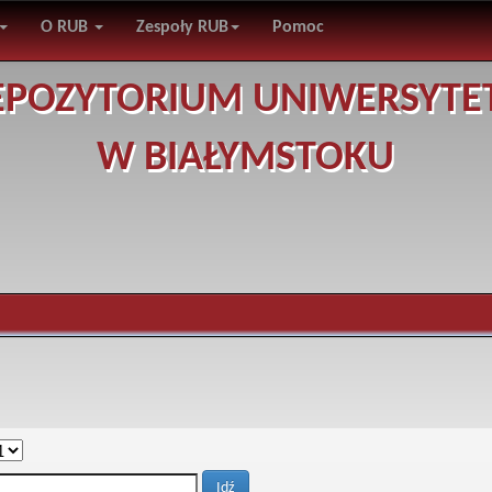
O RUB
Zespoły RUB
Pomoc
EPOZYTORIUM UNIWERSYTE
W BIAŁYMSTOKU