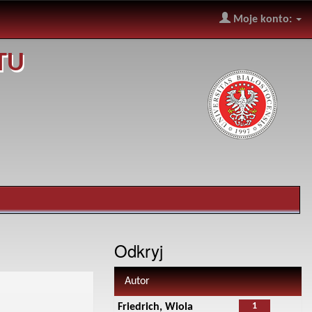
Moje konto:
TU
Odkryj
Autor
1
Friedrich, Wiola