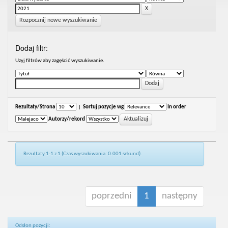
Rozpocznij nowe wyszukiwanie
Dodaj filtr:
Uzyj filtrów aby zagęścić wyszukiwanie.
Rezultaty/Strona
|
Sortuj pozycje wg
In order
Autorzy/rekord
Rezultaty 1-1 z 1 (Czas wyszukiwania: 0.001 sekund).
poprzedni
1
następny
Odsłon pozycji: