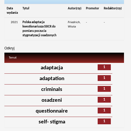
Data
Tytuł
Autor(rzy)
Promotor
Redaktor(rzy)
wydania
2021
Polska adaptacja
Friedrich,
-
-
kwestionariusza SSICR do
Wiola
pomiaru poczucia
stygmatyzacji osadzonych
Odkryj
Temat
1
adaptacja
1
adaptation
1
criminals
1
osadzeni
1
questionnaire
1
self- stigma