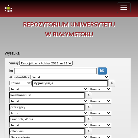
Skip
REPOZYTORIUM UNIWERSYTETU
navigation
W BIAŁYMSTOKU
Wyszukaj
Szukaj:
for
Aktualne filtry: