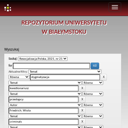
Skip
REPOZYTORIUM UNIWERSYTETU
navigation
W BIAŁYMSTOKU
Wyszukaj
Szukaj:
for
Aktualne filtry: