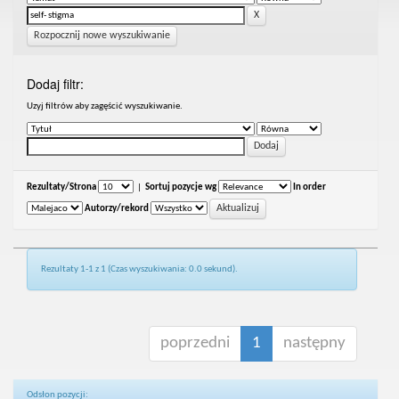
Rozpocznij nowe wyszukiwanie
Dodaj filtr:
Uzyj filtrów aby zagęścić wyszukiwanie.
Rezultaty/Strona
|
Sortuj pozycje wg
In order
Autorzy/rekord
Rezultaty 1-1 z 1 (Czas wyszukiwania: 0.0 sekund).
poprzedni
1
następny
Odsłon pozycji: