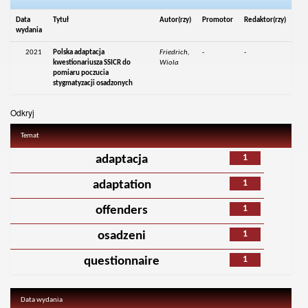
Data
Tytuł
Autor(rzy)
Promotor
Redaktor(rzy)
wydania
2021
Polska adaptacja
Friedrich,
-
-
kwestionariusza SSICR do
Wiola
pomiaru poczucia
stygmatyzacji osadzonych
Odkryj
Temat
1
adaptacja
1
adaptation
1
offenders
1
osadzeni
1
questionnaire
Data wydania