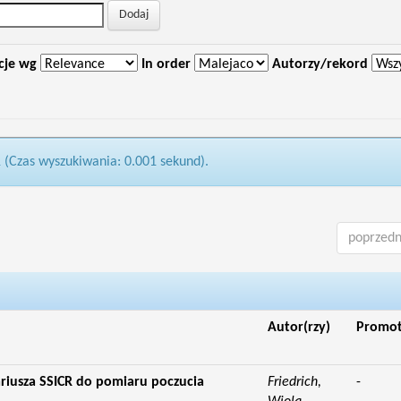
cje wg
In order
Autorzy/rekord
1 (Czas wyszukiwania: 0.001 sekund).
poprzedn
Autor(rzy)
Promo
riusza SSICR do pomiaru poczucia
Friedrich,
-