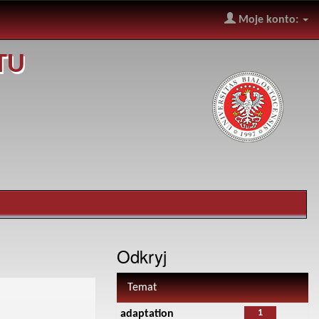
Moje konto:
TU
Odkryj
Temat
1
adaptation