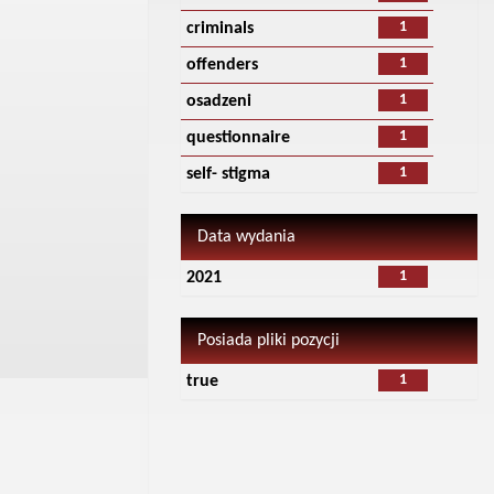
1
criminals
1
offenders
1
osadzeni
1
questionnaire
1
self- stigma
Data wydania
1
2021
Posiada pliki pozycji
1
true