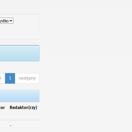
i
1
następny
tor
Redaktor(rzy)
-