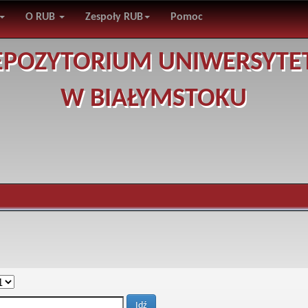
O RUB
Zespoły RUB
Pomoc
EPOZYTORIUM UNIWERSYTE
W BIAŁYMSTOKU