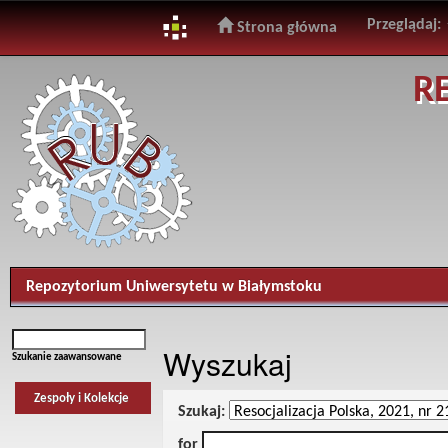
Przeglądaj:
Strona główna
Skip
R
navigation
Repozytorium Uniwersytetu w Białymstoku
Wyszukaj
Szukanie zaawansowane
Zespoły i Kolekcje
Szukaj:
for