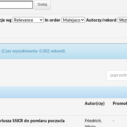
cje wg
In order
Autorzy/rekord
1 (Czas wyszukiwania: 0.002 sekund).
poprzedn
Autor(rzy)
Promo
riusza SSICR do pomiaru poczucia
Friedrich,
-