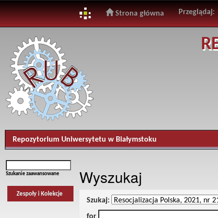
Przeglądaj:
Strona główna
Skip
R
navigation
Repozytorium Uniwersytetu w Białymstoku
Wyszukaj
Szukanie zaawansowane
Zespoły i Kolekcje
Szukaj:
for