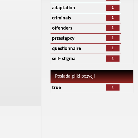
1
adaptation
1
criminals
1
offenders
1
przestępcy
1
questionnaire
1
self- stigma
Posiada pliki pozycji
1
true