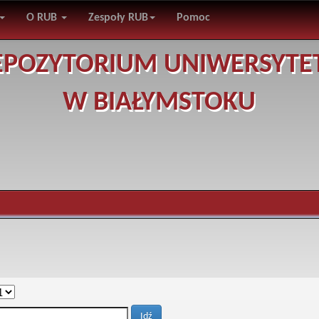
O RUB
Zespoły RUB
Pomoc
EPOZYTORIUM UNIWERSYTE
W BIAŁYMSTOKU