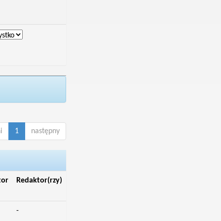
i
1
następny
tor
Redaktor(rzy)
-