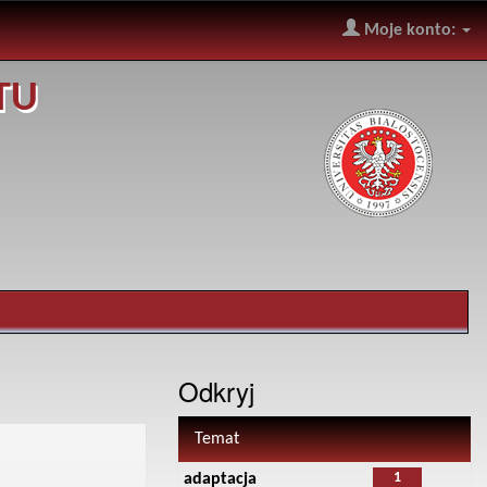
Moje konto:
TU
Odkryj
Temat
1
adaptacja