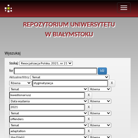
Skip
REPOZYTORIUM UNIWERSYTETU
navigation
W BIAŁYMSTOKU
Wyszukaj
Szukaj:
for
Aktualne filtry: