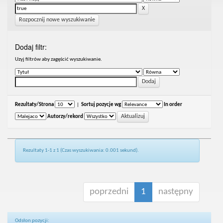
Rozpocznij nowe wyszukiwanie
Dodaj filtr:
Uzyj filtrów aby zagęścić wyszukiwanie.
Rezultaty/Strona
|
Sortuj pozycje wg
In order
Autorzy/rekord
Rezultaty 1-1 z 1 (Czas wyszukiwania: 0.001 sekund).
poprzedni
1
następny
Odsłon pozycji: