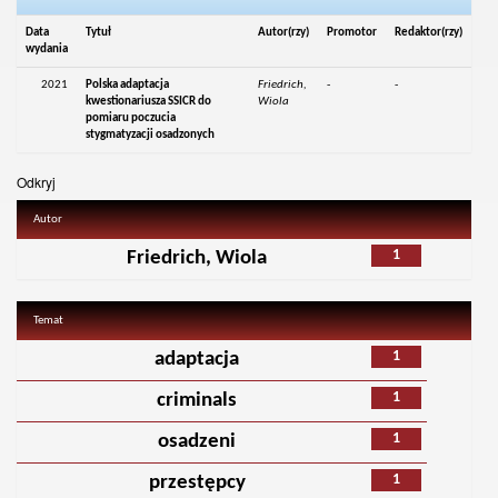
Data
Tytuł
Autor(rzy)
Promotor
Redaktor(rzy)
wydania
2021
Polska adaptacja
Friedrich,
-
-
kwestionariusza SSICR do
Wiola
pomiaru poczucia
stygmatyzacji osadzonych
Odkryj
Autor
1
Friedrich, Wiola
Temat
1
adaptacja
1
criminals
1
osadzeni
1
przestępcy