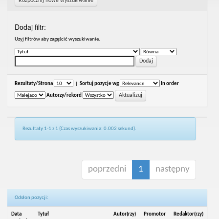
Rozpocznij nowe wyszukiwanie
Dodaj filtr:
Uzyj filtrów aby zagęścić wyszukiwanie.
Rezultaty/Strona
|
Sortuj pozycje wg
In order
Autorzy/rekord
Rezultaty 1-1 z 1 (Czas wyszukiwania: 0.002 sekund).
poprzedni
1
następny
Odsłon pozycji:
Data
Tytuł
Autor(rzy)
Promotor
Redaktor(rzy)