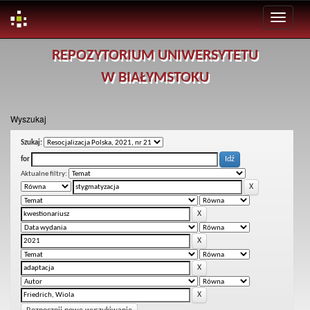
Skip
REPOZYTORIUM UNIWERSYTETU
navigation
W BIAŁYMSTOKU
Wyszukaj
Szukaj:
for
Aktualne filtry: