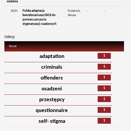
wydania
2021
Polska adaptacja
Friedrich,
-
-
kwestionariusza SSICR do
Wiola
pomiaru poczucia
stygmatyzacji osadzonych
Odkryj
Temat
1
adaptation
1
criminals
1
offenders
1
osadzeni
1
przestępcy
1
questionnaire
1
self- stigma