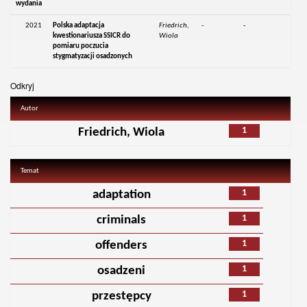
wydania
2021
Polska adaptacja
Friedrich,
-
-
kwestionariusza SSICR do
Wiola
pomiaru poczucia
stygmatyzacji osadzonych
Odkryj
Autor
1
Friedrich, Wiola
Temat
1
adaptation
1
criminals
1
offenders
1
osadzeni
1
przestępcy