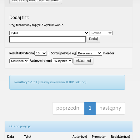
Rozpocznij nowe wyszukiwanie
Dodaj filtr:
Uzyj filtrów aby zagęścić wyszukiwanie.
Rezultaty/Strona
|
Sortuj pozycje wg
In order
Autorzy/rekord
Rezultaty 1-1 z 1 (Czas wyszukiwania: 0.001 sekund).
poprzedni
1
następny
Odsłon pozycji:
Data
Tytuł
Autor(rzy)
Promotor
Redaktor(rzy)