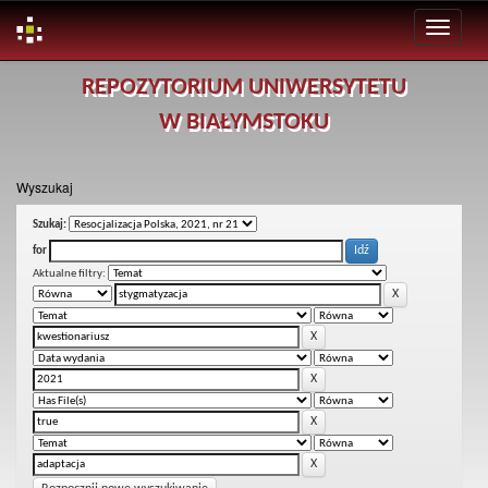
Skip
REPOZYTORIUM UNIWERSYTETU
navigation
W BIAŁYMSTOKU
Wyszukaj
Szukaj:
for
Aktualne filtry: