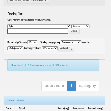
Rozpocznij nowe wyszukiwanie
Dodaj filtr:
Uzyj filtrów aby zagęścić wyszukiwanie.
Rezultaty/Strona
|
Sortuj pozycje wg
In order
Autorzy/rekord
Rezultaty 1-1 z 1 (Czas wyszukiwania: 0.001 sekund).
poprzedni
1
następny
Odsłon pozycji:
Data
Tytuł
Autor(rzy)
Promotor
Redaktor(rzy)