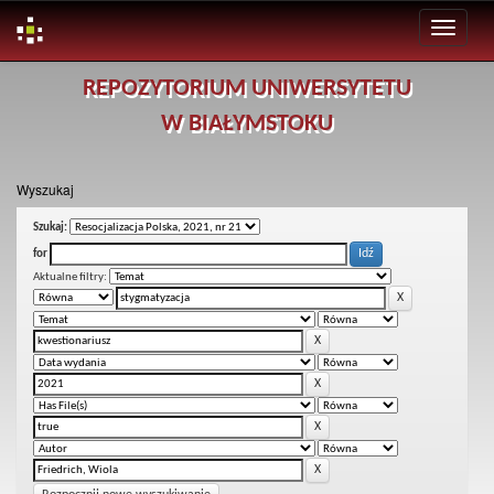
Skip
REPOZYTORIUM UNIWERSYTETU
navigation
W BIAŁYMSTOKU
Wyszukaj
Szukaj:
for
Aktualne filtry: