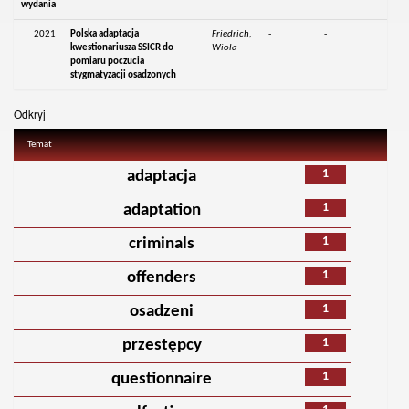
wydania
2021
Polska adaptacja
Friedrich,
-
-
kwestionariusza SSICR do
Wiola
pomiaru poczucia
stygmatyzacji osadzonych
Odkryj
Temat
1
adaptacja
1
adaptation
1
criminals
1
offenders
1
osadzeni
1
przestępcy
1
questionnaire