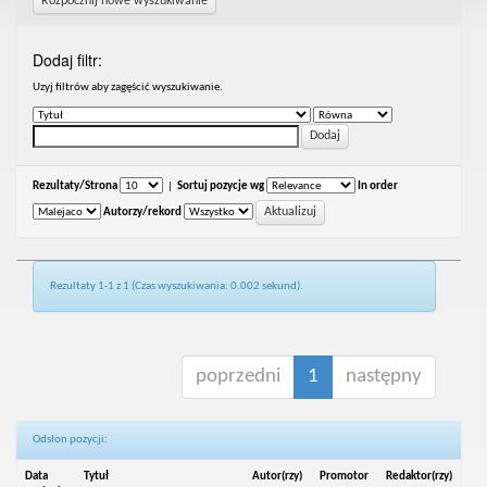
Rozpocznij nowe wyszukiwanie
Dodaj filtr:
Uzyj filtrów aby zagęścić wyszukiwanie.
Rezultaty/Strona
|
Sortuj pozycje wg
In order
Autorzy/rekord
Rezultaty 1-1 z 1 (Czas wyszukiwania: 0.002 sekund).
poprzedni
1
następny
Odsłon pozycji:
Data
Tytuł
Autor(rzy)
Promotor
Redaktor(rzy)