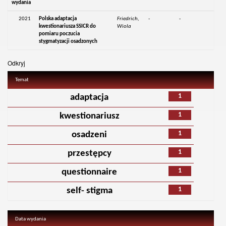
wydania
2021
Polska adaptacja
Friedrich,
-
-
kwestionariusza SSICR do
Wiola
pomiaru poczucia
stygmatyzacji osadzonych
Odkryj
Temat
1
adaptacja
1
kwestionariusz
1
osadzeni
1
przestępcy
1
questionnaire
1
self- stigma
Data wydania