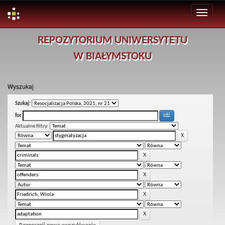
Skip
REPOZYTORIUM UNIWERSYTETU
navigation
W BIAŁYMSTOKU
Wyszukaj
Szukaj:
for
Aktualne filtry: