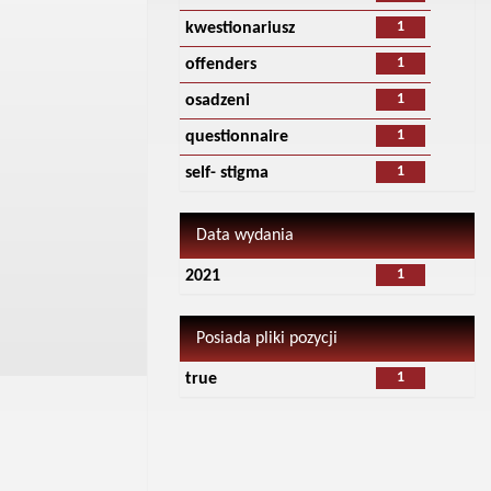
1
kwestionariusz
1
offenders
1
osadzeni
1
questionnaire
1
self- stigma
Data wydania
1
2021
Posiada pliki pozycji
1
true