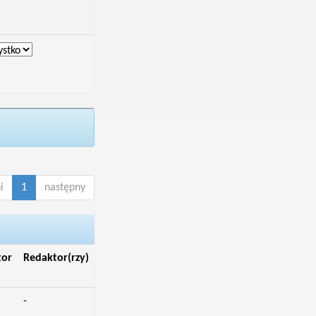
i
1
następny
tor
Redaktor(rzy)
-