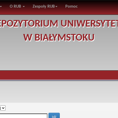
O RUB
Zespoły RUB
Pomoc
EPOZYTORIUM UNIWERSYTE
W BIAŁYMSTOKU