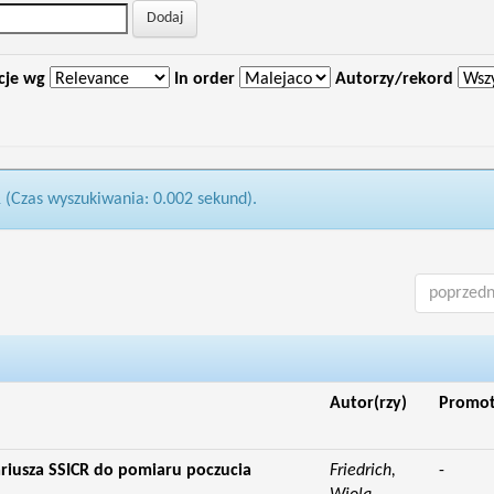
cje wg
In order
Autorzy/rekord
1 (Czas wyszukiwania: 0.002 sekund).
poprzedn
Autor(rzy)
Promo
riusza SSICR do pomiaru poczucia
Friedrich,
-