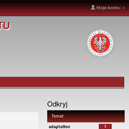
Moje konto:
TU
Odkryj
Temat
1
adaptation