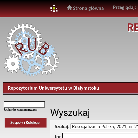
Przeglądaj:
Strona główna
Skip
R
navigation
Repozytorium Uniwersytetu w Białymstoku
Wyszukaj
Szukanie zaawansowane
Zespoły i Kolekcje
Szukaj:
for