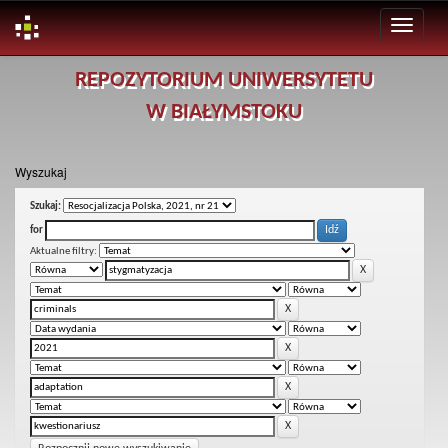
Skip
REPOZYTORIUM UNIWERSYTETU
navigation
W BIAŁYMSTOKU
Wyszukaj
Szukaj:
for
Aktualne filtry: