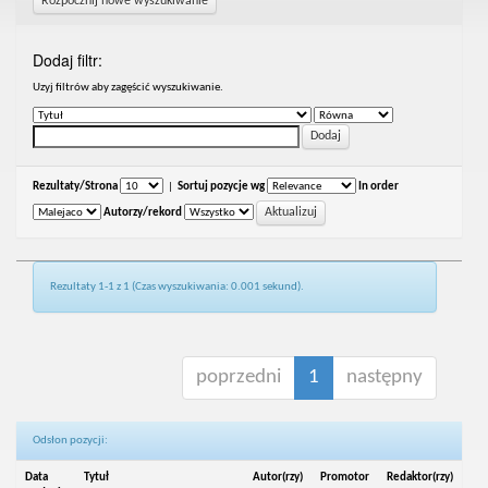
Rozpocznij nowe wyszukiwanie
Dodaj filtr:
Uzyj filtrów aby zagęścić wyszukiwanie.
Rezultaty/Strona
|
Sortuj pozycje wg
In order
Autorzy/rekord
Rezultaty 1-1 z 1 (Czas wyszukiwania: 0.001 sekund).
poprzedni
1
następny
Odsłon pozycji:
Data
Tytuł
Autor(rzy)
Promotor
Redaktor(rzy)