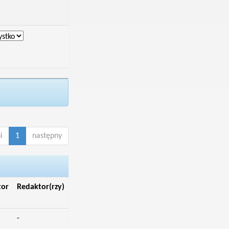
i
1
następny
tor
Redaktor(rzy)
-