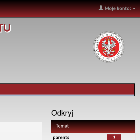
Moje konto:
TU
Odkryj
Temat
1
parents