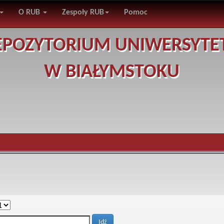
O RUB
Zespoły RUB
Pomoc
EPOZYTORIUM UNIWERSYTE
W BIAŁYMSTOKU