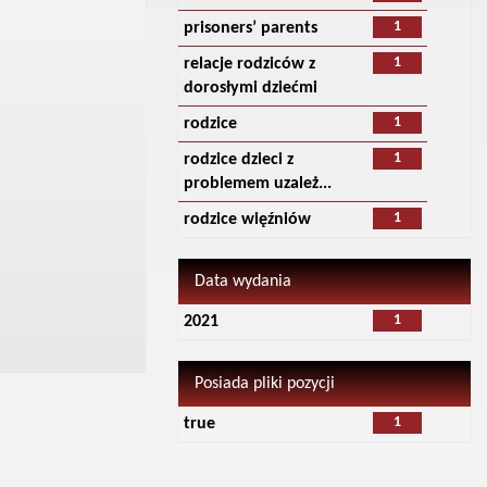
1
prisoners’ parents
1
relacje rodziców z
dorosłymi dziećmi
1
rodzice
1
rodzice dzieci z
problemem uzależ...
1
rodzice więźniów
Data wydania
1
2021
Posiada pliki pozycji
1
true