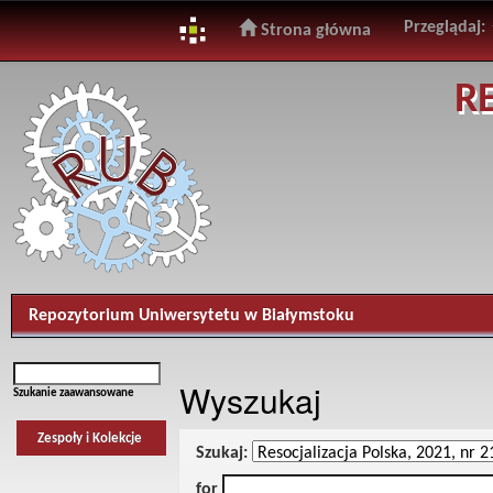
Przeglądaj:
Strona główna
Skip
R
navigation
Repozytorium Uniwersytetu w Białymstoku
Wyszukaj
Szukanie zaawansowane
Zespoły i Kolekcje
Szukaj:
for