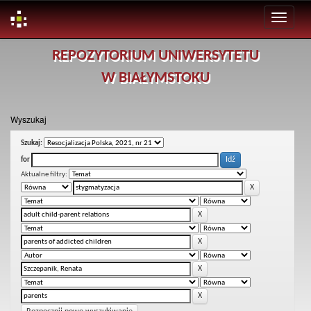
Skip
REPOZYTORIUM UNIWERSYTETU
navigation
W BIAŁYMSTOKU
Wyszukaj
Szukaj:
for
Aktualne filtry: