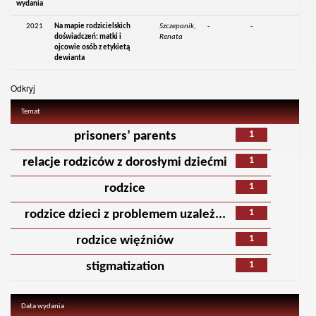
wydania
2021
Na mapie rodzicielskich
Szczepanik,
-
-
doświadczeń: matki i
Renata
ojcowie osób z etykietą
dewianta
Odkryj
Temat
1
prisoners’ parents
1
relacje rodziców z dorosłymi dziećmi
1
rodzice
1
rodzice dzieci z problemem uzależ...
1
rodzice więźniów
1
stigmatization
Data wydania