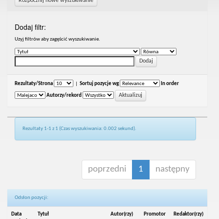
Rozpocznij nowe wyszukiwanie
Dodaj filtr:
Uzyj filtrów aby zagęścić wyszukiwanie.
Rezultaty/Strona
|
Sortuj pozycje wg
In order
Autorzy/rekord
Rezultaty 1-1 z 1 (Czas wyszukiwania: 0.002 sekund).
poprzedni
1
następny
Odsłon pozycji:
Data
Tytuł
Autor(rzy)
Promotor
Redaktor(rzy)